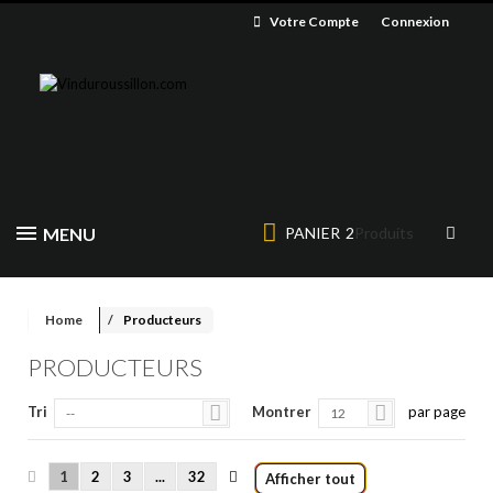
Votre Compte
Connexion
MENU
PANIER
2
Produits
Home
Producteurs
PRODUCTEURS
Tri
Montrer
par page
--
12
1
2
3
...
32
Afficher tout