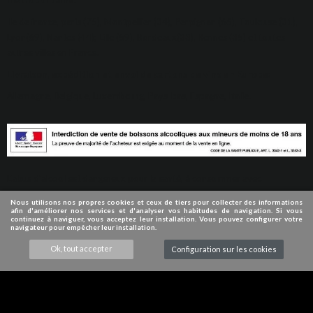
métropolitaine:
Ile de france, paris (75), Montpellier (34), Perpignan (66), Toulouse (31),
Lyon(69), Nantes (44); Lille (59), Bordeaux(33), Rennes (35) et toutes
autres villes en France.
Livraison, expédition et envoi de cartons de vins en Europe:
Allemagne, Belgique, Luxembourg, Pays-bas, Espagne, Italie.
L'abus d'alcool est dangereux pour la santé, à consommer avec
modération.
Nous utilisons nos propres cookies et ceux de tiers pour collecter des informations
afin d'améliorer nos services et d'analyser vos habitudes de navigation. Si vous
© 2009-2024 VINDUROUSSILLON
continuez à naviguer, vous acceptez leur installation. Vous pouvez configurer votre
navigateur pour empêcher leur installation.
Ok, tout accepter
Configuration sur les cookies