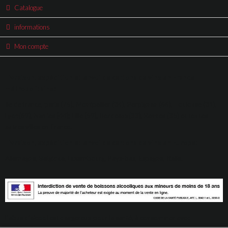
Catalogue
informations
Mon compte
Livraison, expédition et envoi de cartons de vins en France
métropolitaine:
Ile de france, paris (75), Montpellier (34), Perpignan (66), Toulouse (31),
Lyon(69), Nantes (44); Lille (59), Bordeaux(33), Rennes (35) et toutes
autres villes en France.
Livraison, expédition et envoi de cartons de vins en Europe:
Allemagne, Belgique, Luxembourg, Pays-bas, Espagne, Italie.
L'abus d'alcool est dangereux pour la santé, à consommer avec