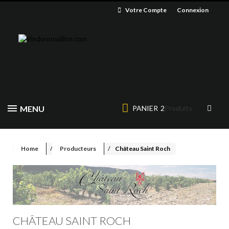
Votre Compte
Connexion
MENU
PANIER
2
Produits
Home
Producteurs
Château Saint Roch
CHÂTEAU SAINT ROCH