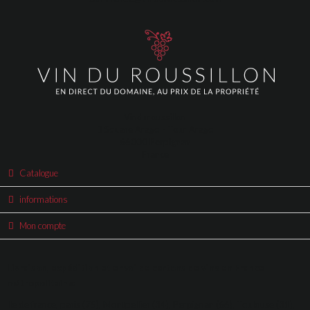
Vinduroussillon
Square Arago - Tour Arago
66000 Perpignan
France
Catalogue
informations
Mon compte
Livraison, expédition et envoi de cartons de vins en France
métropolitaine:
Ile de france, paris (75), Montpellier (34), Perpignan (66), Toulouse (31),