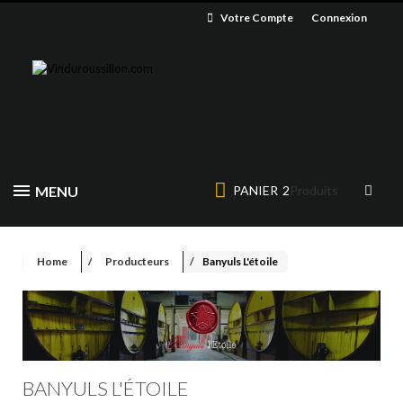
Votre Compte
Connexion
MENU
PANIER
2
Produits
Home
Producteurs
Banyuls L'étoile
BANYULS L'ÉTOILE