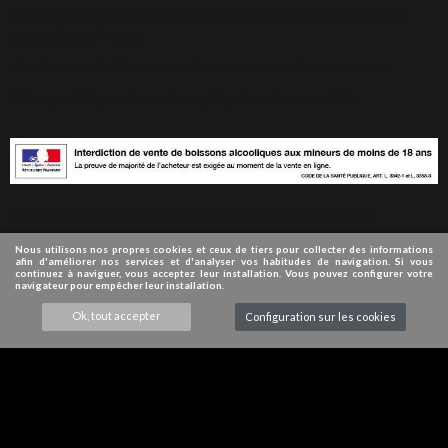
Lyon(69), Nantes (44); Lille (59), Bordeaux(33), Rennes (35) et toutes
autres villes en France.
Livraison, expédition et envoi de cartons de vins en Europe:
Allemagne, Belgique, Luxembourg, Pays-bas, Espagne, Italie.
L'abus d'alcool est dangereux pour la santé, à consommer avec
modération.
Nous utilisons nos propres cookies et ceux de tiers pour collecter des informations
afin d'améliorer nos services et d'analyser vos habitudes de navigation. Si vous
© 2009-2024 VINDUROUSSILLON
continuez à naviguer, vous acceptez leur installation. Vous pouvez configurer votre
navigateur pour empêcher leur installation.
Ok, tout accepter
Configuration sur les cookies