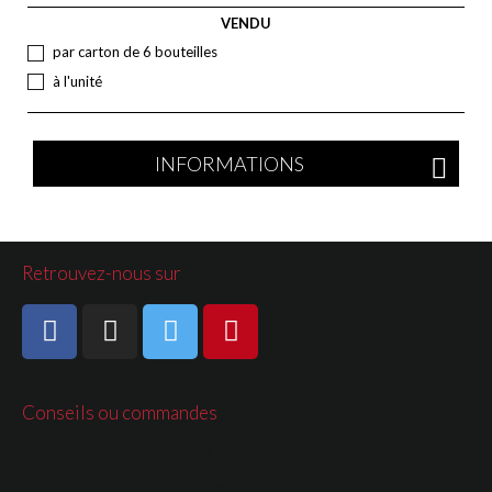
VENDU
par carton de 6 bouteilles
à l'unité
INFORMATIONS
Retrouvez-nous sur
Conseils ou commandes
06 79 23 30 74
commande@vinduroussillon.com