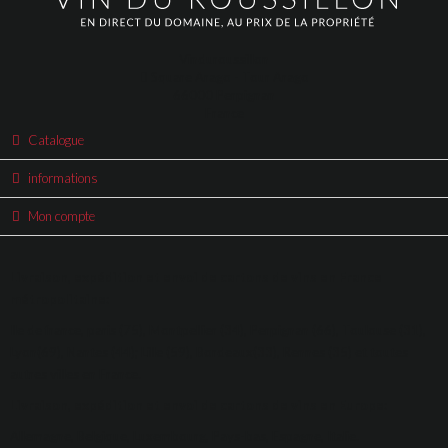
Vinduroussillon
Square Arago - Tour Arago
66000 Perpignan
France
Catalogue
informations
Mon compte
Livraison, expédition et envoi de cartons de vins en France
métropolitaine:
Ile de france, paris (75), Montpellier (34), Perpignan (66), Toulouse (31),
Lyon(69), Nantes (44); Lille (59), Bordeaux(33), Rennes (35) et toutes
autres villes en France.
Livraison, expédition et envoi de cartons de vins en Europe:
Allemagne, Belgique, Luxembourg, Pays-bas, Espagne, Italie.