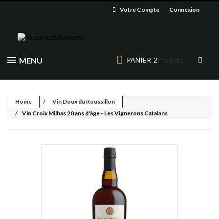
Votre Compte
Connexion
MENU
PANIER
2
Produits
Home
Vin Doux du Roussillon
Vin Croix Milhas 20 ans d'âge - Les Vignerons Catalans