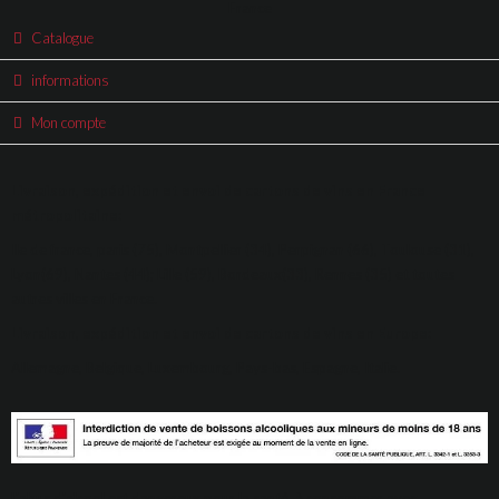
France
Catalogue
informations
Mon compte
Livraison, expédition et envoi de cartons de vins en France
métropolitaine:
Ile de france, paris (75), Montpellier (34), Perpignan (66), Toulouse (31),
Lyon(69), Nantes (44); Lille (59), Bordeaux(33), Rennes (35) et toutes
autres villes en France.
Livraison, expédition et envoi de cartons de vins en Europe:
Allemagne, Belgique, Luxembourg, Pays-bas, Espagne, Italie.
L'abus d'alcool est dangereux pour la santé, à consommer avec