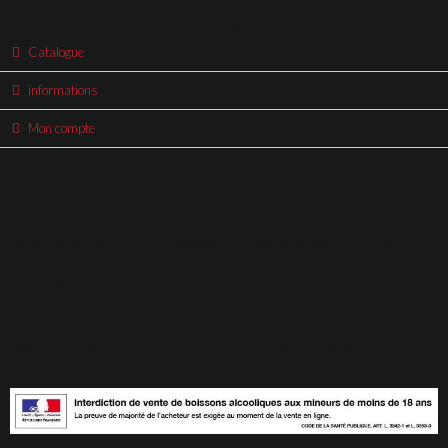
66000 Perpignan
France
Catalogue
informations
Mon compte
Livraison, expédition et envoi de cartons de vins en France
métropolitaine:
Ile de france, paris (75), Montpellier (34), Perpignan (66), Toulouse (31),
Lyon(69), Nantes (44); Lille (59), Bordeaux(33), Rennes (35) et toutes
autres villes en France.
Livraison, expédition et envoi de cartons de vins en Europe:
Allemagne, Belgique, Luxembourg, Pays-bas, Espagne, Italie.