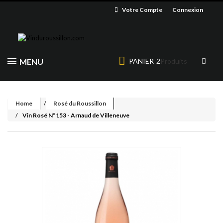
Votre Compte
Connexion
MENU
PANIER
2
Produits
Home
Rosé du Roussillon
Vin Rosé N°153 - Arnaud de Villeneuve