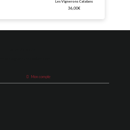
72,
Les Vignerons Catalans
36,00€
06 79 23 30 74
mmande@vinduroussillon.com
Mon compte