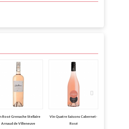
n Rosé Grenache Stellaire
Vin Quatre Saisons Cabernet-
Vin Filou 
Arnaud de Villeneuve
Rosé
Domaine du