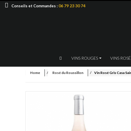
06 79 23 30 74
Conseils et Commandes :
VINS ROUGES
VINS ROS
Home
Rosé du Roussillon
Vin Rosé Gris Casa Sai