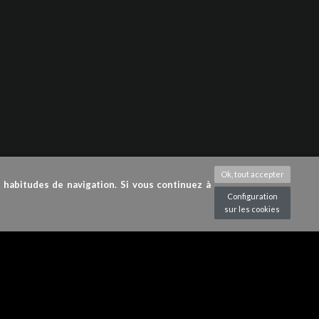
toutes autres villes en France.
Ok, tout accepter
s habitudes de navigation. Si vous continuez à
Configuration
sur les cookies