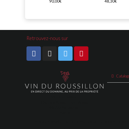
90,00€
48,30€
Retrouvez-nous sur
Catalog
Vinduroussillon
Square Arago - Tour Arago
66000 Perpignan
France
Livraison, expédition et envoi de cartons de vins en 