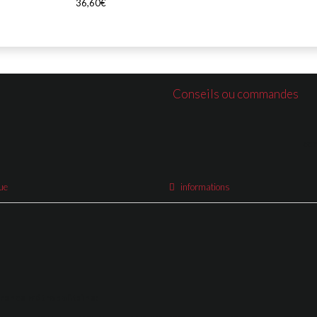
36,60€
Conseils ou commandes
co
ue
informations
France métropolitaine: