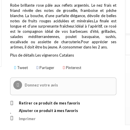
Robe brillante rose pâle aux reflets argentés. Le nez frais et
friand révèle des notes de groseille, framboise et pêche
blanche. La bouche, d’une parfaite élégance, dévoile de belles
notes de fruits rouges acidulées et minérales.La finale est
longue et d’une surprenante fraîcheur.Idéal à l’apéritif, ce rosé
est le compagnon idéal de vos barbecues d’été, grillades,
salades méditerranéennes, poulet basquaise, sushis,
escalivade ou assiette de charcuterie.Pour apprécier ses
arômes, il doit être bu jeune. A consommer dans les 2 ans.
Plus de détails
Les vignerons Catalans
Tweet
Partager
Pinterest
Donnez votre avis
Retirer ce produit de mes favoris
Ajouter ce produit à mes favoris
Imprimer