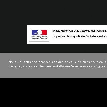
Ile de france, paris (75), Montpellier (34), Perpignan (66),
Livraison, expédition et envoi de cartons de vins en 
Allemagne, Belgique, Luxembourg, Pays-bas, Espagne, Ital
L'abus d'alcool est dangereux pour la santé, à consomme
© 2009-2024 VINDUROUSSILLON
Nous utilisons nos propres cookies et ceux de tiers pour colle
naviguer, vous acceptez leur installation. Vous pouvez configure