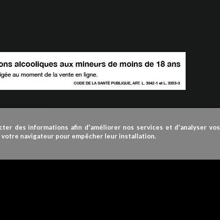
 Toulouse (31), Lyon(69), Nantes (44); Lille (59), Bordeaux(33), Rennes (35) et 
Europe:
ie.
r avec modération.
cter des informations afin d'améliorer nos services et d'analyser vo
r votre navigateur pour empêcher leur installation.