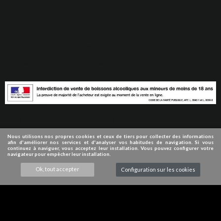
Ile de france, paris (75), Montpellier (34), Perpignan (66), Toulouse (31),
Lyon(69), Nantes (44); Lille (59), Bordeaux(33), Rennes (35) et toutes
autres villes en France.
Livraison, expédition et envoi de cartons de vins en Europe:
Allemagne, Belgique, Luxembourg, Pays-bas, Espagne, Italie.
L'abus d'alcool est dangereux pour la santé, à consommer avec
modération.
Nous utilisons nos propres cookies et ceux de tiers pour collecter des informations
afin d'améliorer nos services et d'analyser vos habitudes de navigation. Si vous
© 2009-2024 VINDUROUSSILLON
continuez à naviguer, vous acceptez leur installation. Vous pouvez configurer votre
navigateur pour empêcher leur installation.
Ok, tout accepter
Configuration sur les cookies