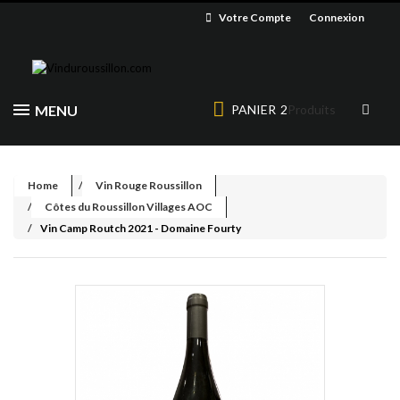
Votre Compte
Connexion
MENU
PANIER
2
Produits
Home
Vin Rouge Roussillon
Côtes du Roussillon Villages AOC
Vin Camp Routch 2021 - Domaine Fourty