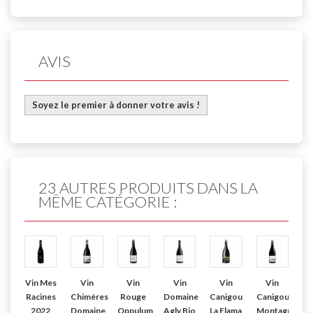
AVIS
Soyez le premier à donner votre avis !
23 AUTRES PRODUITS DANS LA
MÊME CATÉGORIE :
Vin Mes
Vin
Vin
Vin
Vin
Vin
Racines
Chimères
Rouge
Domaine
Canigou
Canigou
Ch
2022
Domaine
Oppulum
Agly Bio
La Flama
Montagne
Ch