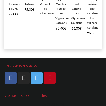
Domaine
Lafage
Arnaud
Vieilles
del
sacrée
S
Fourty
de
Vignes
Canigo
des
75,00€
Villeneuve
Les
Les
Catalans
72,00€
7
Vignerons
Vignerons
Les
Catalans
Catalans
Vignerons
Catalans
62,40€
66,00€
96,00€
Retrouvez-nous sur
Conseils ou commandes
06 79 23 30 74