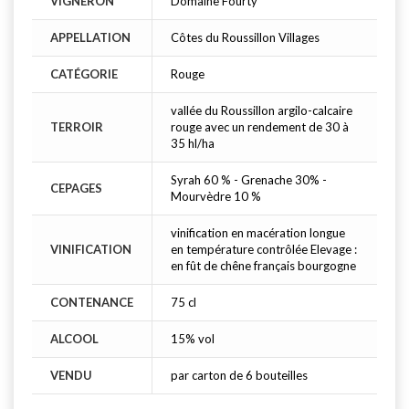
VIGNERON
Domaine Fourty
APPELLATION
Côtes du Roussillon Villages
CATÉGORIE
Rouge
vallée du Roussillon argilo-calcaire
TERROIR
rouge avec un rendement de 30 à
35 hl/ha
Syrah 60 % - Grenache 30% -
CEPAGES
Mourvèdre 10 %
vinification en macération longue
VINIFICATION
en température contrôlée Elevage :
en fût de chêne français bourgogne
CONTENANCE
75 cl
ALCOOL
15% vol
VENDU
par carton de 6 bouteilles