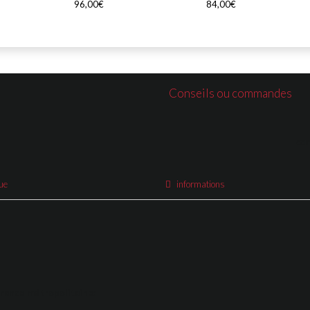
96,00€
84,00€
Conseils ou commandes
co
ue
informations
France métropolitaine: