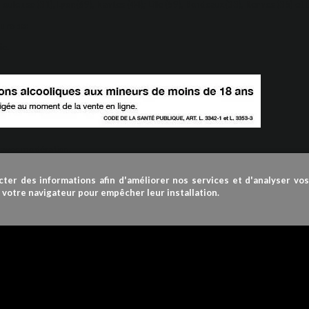
 Toulouse (31), Lyon(69), Nantes (44); Lille (59), Bordeaux(33), Rennes (35) et 
Europe:
ie.
r avec modération.
cter des informations afin d'améliorer nos services et d'analyser vo
r votre navigateur pour empêcher leur installation.