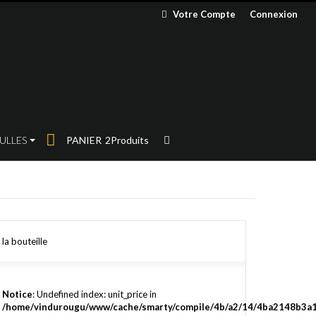
Votre Compte
Connexion
ULLES
PANIER
2
Produits
la bouteille
Notice
: Undefined index: unit_price in
/home/vindurougu/www/cache/smarty/compile/4b/a2/14/4ba2148b3a1