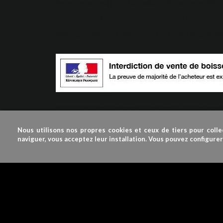
Ile de france, paris (75), Montpellier (34), Perpignan (66),
Livraison, expédition et envoi de cartons de vins en 
Allemagne, Belgique, Luxembourg, Pays-bas, Espagne, Ital
L'abus d'alcool est dangereux pour la santé, à consomme
© 2009-2024 VINDUROUSSILLON
Nous utilisons nos propres cookies et ceux de tiers pour colle
naviguer, vous acceptez leur installation. Vous pouvez configure