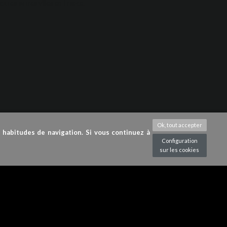
toutes autres villes en France.
Ok, tout accepter
s habitudes de navigation. Si vous continuez à
Configuration
sur les cookies