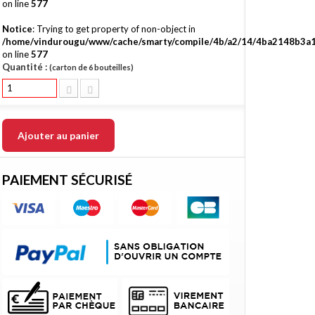
on line
577
Notice
: Trying to get property of non-object in
/home/vindurougu/www/cache/smarty/compile/4b/a2/14/4ba2148b3a1
on line
577
Quantité :
(carton de 6 bouteilles)
Ajouter au panier
PAIEMENT SÉCURISÉ