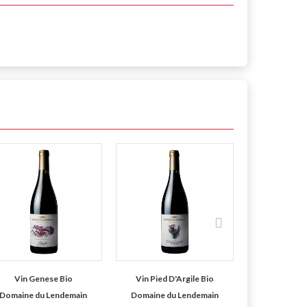
Vin Genese Bio
Vin Pied D'Argile Bio
Vin Doubl
Domaine du Lendemain
Domaine du Lendemain
Domaine