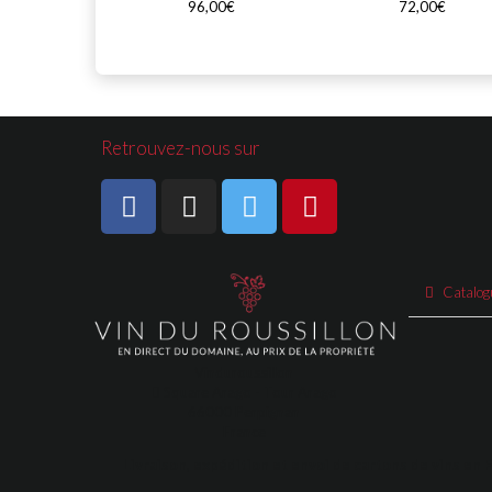
96,00€
72,00€
Retrouvez-nous sur
Catalog
Vinduroussillon
Square Arago - Tour Arago
66000 Perpignan
France
Livraison, expédition et envoi de cartons de vins en 