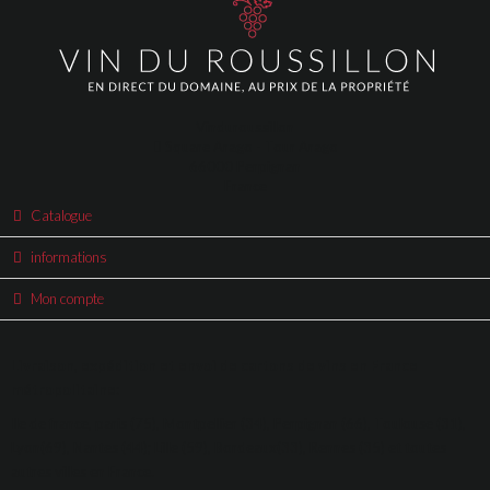
Vinduroussillon
Square Arago - Tour Arago
66000 Perpignan
France
Catalogue
informations
Mon compte
Livraison, expédition et envoi de cartons de vins en France
métropolitaine:
Ile de france, paris (75), Montpellier (34), Perpignan (66), Toulouse (31),
Lyon(69), Nantes (44); Lille (59), Bordeaux(33), Rennes (35) et toutes
autres villes en France.