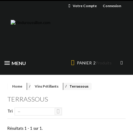
Votre Compte
Connexion
MENU
PANIER
2
Produits
Home
Vins Pétillants
Terrassous
TERRASSOUS
Tri
--
Résultats 1 - 1 sur 1.